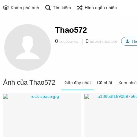
Khám phá ảnh
Tìm kiếm
Hình ngẫu nhiên
Thao572
0
0
Th
FOLLOWING
NGƯỜI THEO DÕI
Ảnh của Thao572
Gần đây nhất
Cũ nhất
Xem nhiề