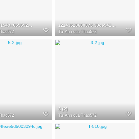
z2143528631549 f6556920ab4be89591ad0028e7ec7f19
z2143528680075 38ce5413c552e22a54777fa656f0be0b
Thao572
Từ
Ảnh của Thao572
3 (2)
Thao572
Từ
Ảnh của Thao572