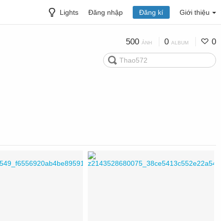
Lights
Đăng nhập
Đăng kí
Giới thiệu
500
0
0
ẢNH
ALBUM