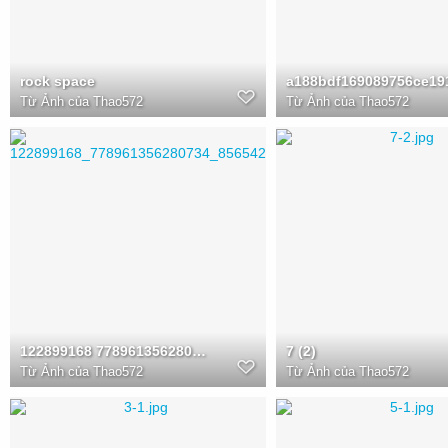
rock space
a188bdf169089756ce19
Từ
Ảnh của Thao572
Từ
Ảnh của Thao572
122899168 778961356280734 8565422926974810091 o
7 (2)
Từ
Ảnh của Thao572
Từ
Ảnh của Thao572