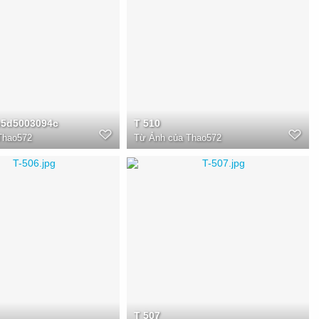
e5d5003094c
T 510
Thao572
Từ
Ảnh của Thao572
T 507