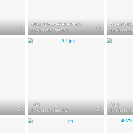
1
9369a12c8ad4748a2dc53
Từ
Ảnh của Thao572
Từ
Ảnh của 
9 (1)
5 (2)
Từ
Ảnh của Thao572
Từ
Ảnh của 