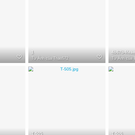
1
4b67b4fea
Từ
Ảnh của Thao572
Từ
Ảnh của 
T 505
T 506