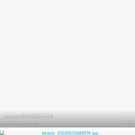
beauty 20200610084806
Từ
124 Dao Nhuan