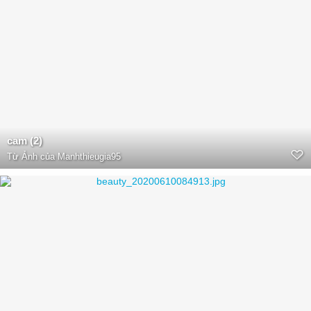
cam (2)
Từ
Ảnh của Manhthieugia95