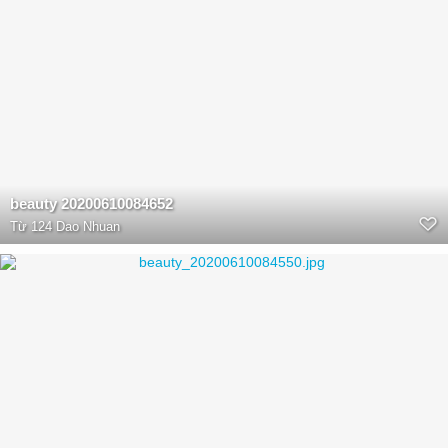
beauty 20200610084652
Từ
124 Dao Nhuan