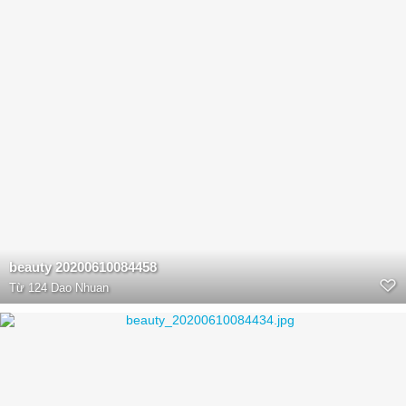
beauty 20200610084458
Từ
124 Dao Nhuan