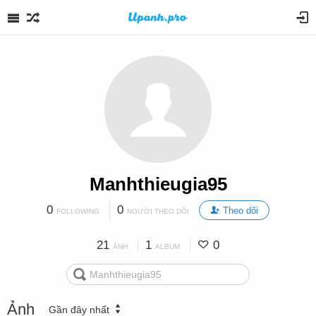
Manhthieugia95
0
0
Theo dõi
FOLLOWING
NGƯỜI THEO DÕI
21
1
0
ẢNH
ALBUM
Ảnh
Gần đây nhất