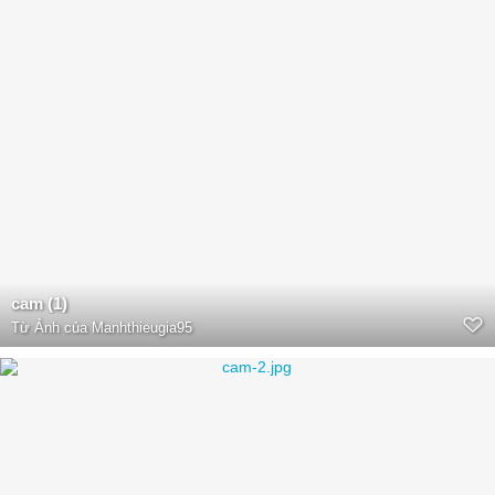
cam (1)
Từ
Ảnh của Manhthieugia95