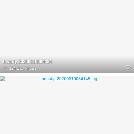
beauty 20200610084434
Từ
124 Dao Nhuan