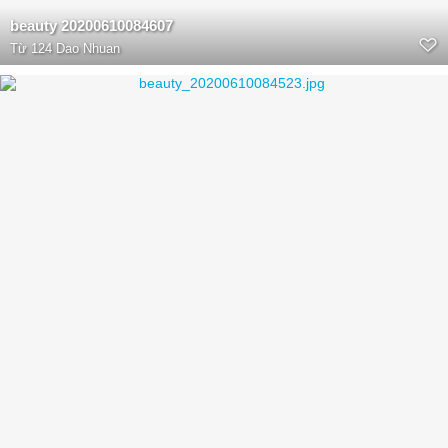
beauty 20200610084607
Từ
124 Dao Nhuan