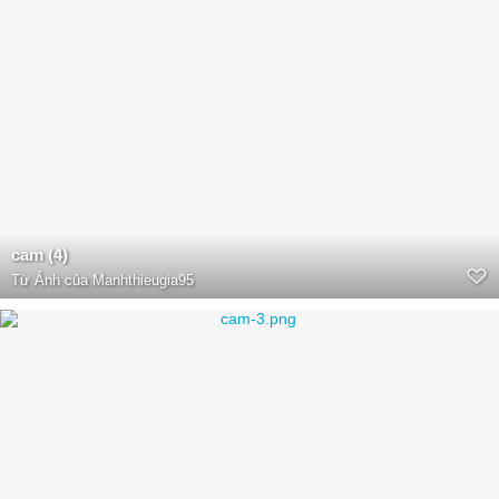
cam (4)
Từ
Ảnh của Manhthieugia95