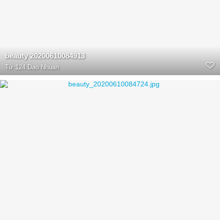
beauty 20200610084913
Từ
124 Dao Nhuan