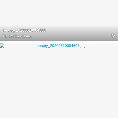
beauty 20200610084550
Từ
124 Dao Nhuan