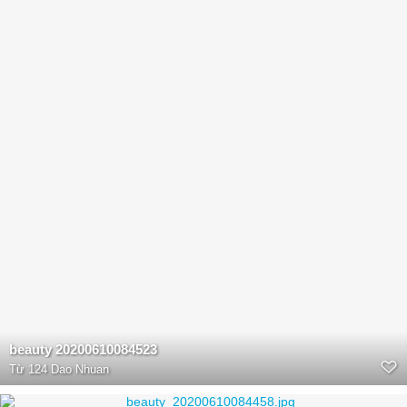
beauty 20200610084523
Từ
124 Dao Nhuan