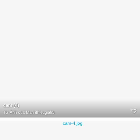
cam (4)
Từ
Ảnh của Manhthieugia95