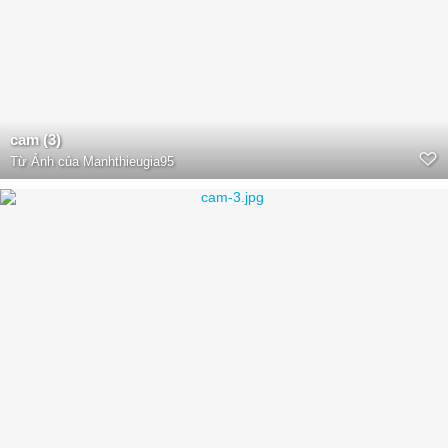
cam (3)
Từ
Ảnh của Manhthieugia95