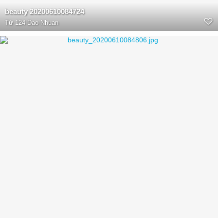
beauty 20200610084724
Từ
124 Dao Nhuan