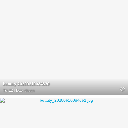
beauty 20200610084830
Từ
124 Dao Nhuan