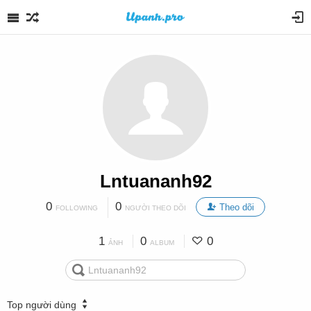
Lntuananh92
0
0
Theo dõi
FOLLOWING
NGƯỜI THEO DÕI
1
0
0
ẢNH
ALBUM
Top người dùng