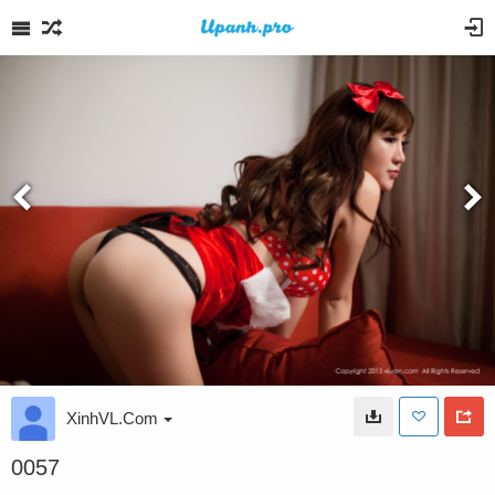
XinhVL.Com
0057