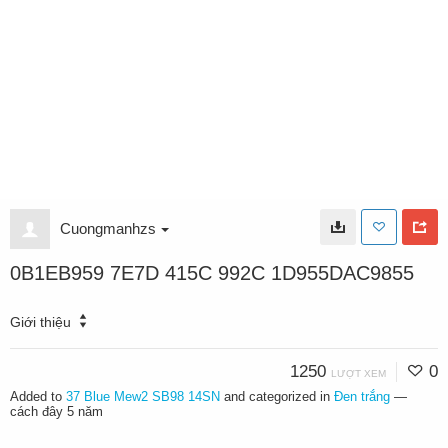
Cuongmanhzs
0B1EB959 7E7D 415C 992C 1D955DAC9855
Giới thiệu
1250
0
LƯỢT XEM
Added to
37 Blue Mew2 SB98 14SN
and categorized in
Đen trắng
—
cách đây 5 năm