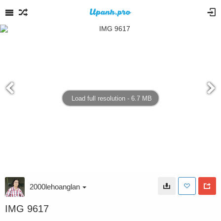
Load full resolution - 6.7 MB
2000lehoanglan
IMG 9617