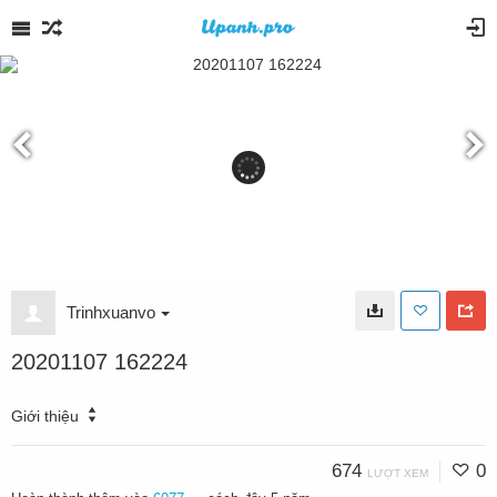
Trinhxuanvo
20201107 162224
Giới thiệu
674
0
LƯỢT XEM