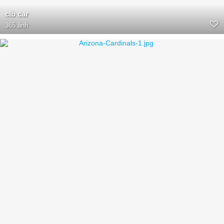
clb car
365 ảnh