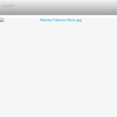
manla
199 ảnh