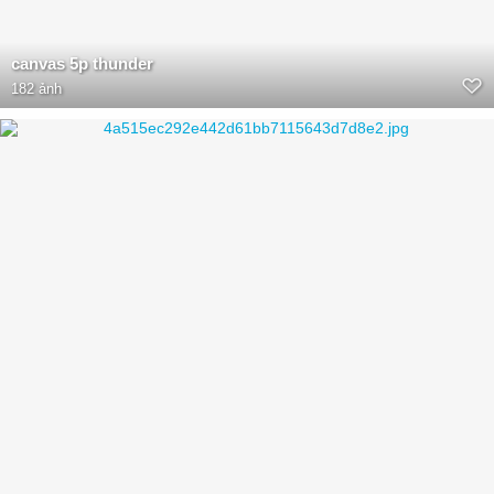
canvas 5p thunder
182 ảnh