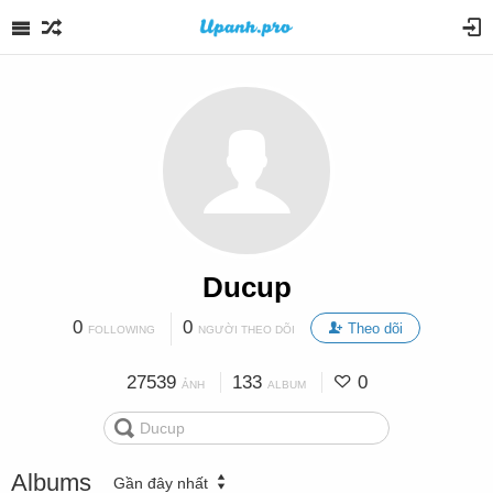
Ducup
0
0
Theo dõi
FOLLOWING
NGƯỜI THEO DÕI
27539
133
0
ẢNH
ALBUM
Albums
Gần đây nhất