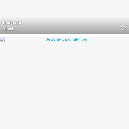
bed nasa
91 ảnh