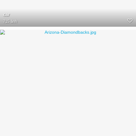
car
715 ảnh