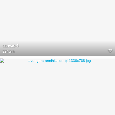
canvas 4
227 ảnh