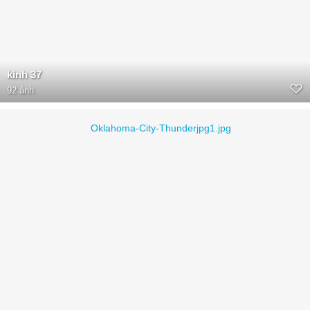
kinh 37
92 ảnh