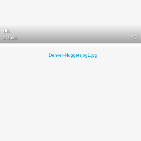
dis
271 ảnh