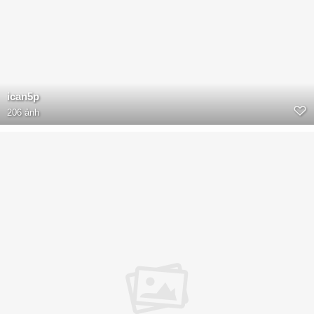
ican5p
206 ảnh