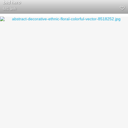
bed hero
681 ảnh