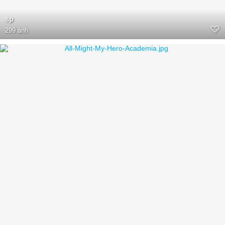
sp
299 ảnh