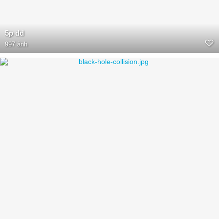
5p dd
997 ảnh