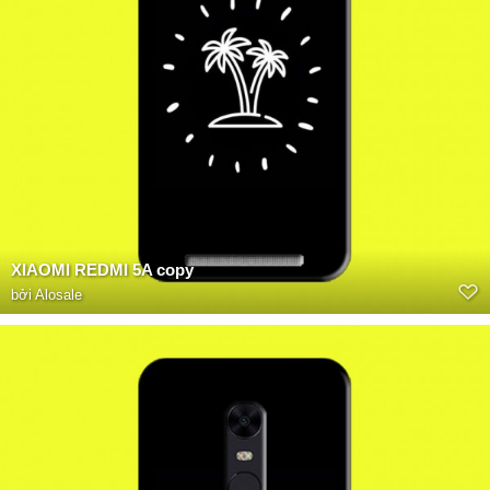
XIAOMI REDMI 5A copy
bởi
Alosale