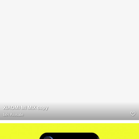
XIAOMI MI MIX copy
bởi
Alosale