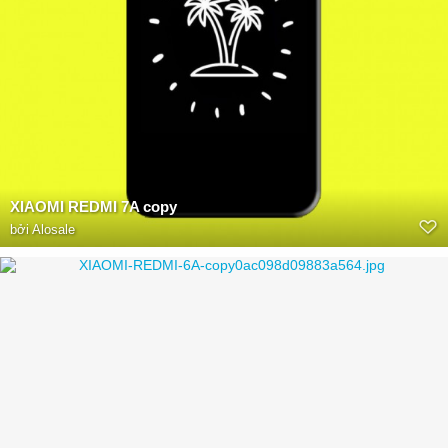
XIAOMI REDMI 7A copy
bởi
Alosale