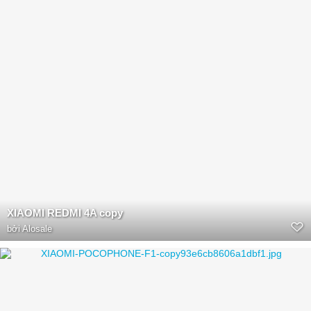
XIAOMI REDMI 4A copy
bởi
Alosale