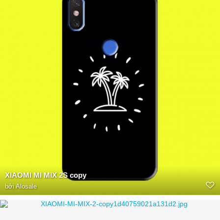
XIAOMI MI MIX 2S copy
bởi
Alosale