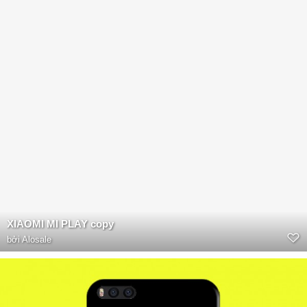
XIAOMI MI PLAY copy
bởi
Alosale