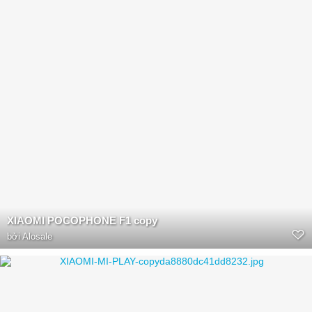
XIAOMI POCOPHONE F1 copy
bởi
Alosale