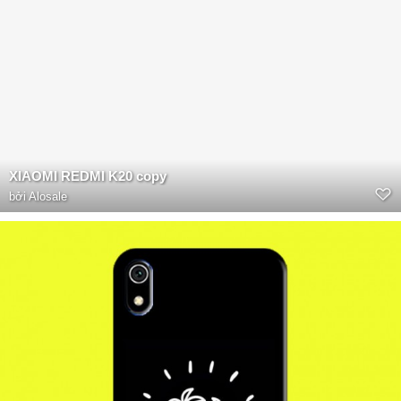
XIAOMI REDMI K20 copy
bởi
Alosale