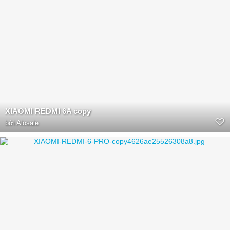
XIAOMI REDMI 6A copy
bởi
Alosale