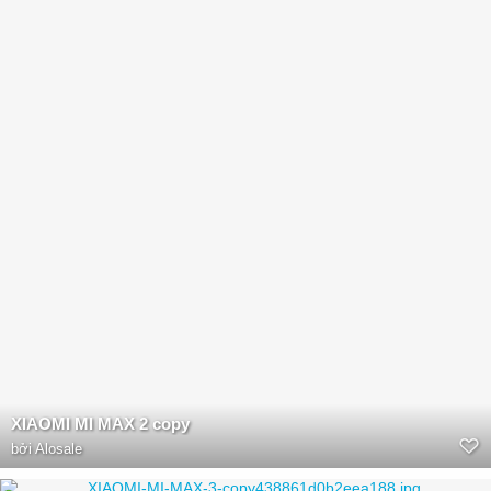
XIAOMI MI MAX 2 copy
bởi
Alosale