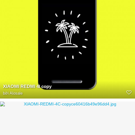
XIAOMI REDMI 4I copy
bởi
Alosale