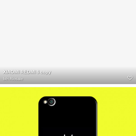
XIAOMI REDMI 6 copy
bởi
Alosale