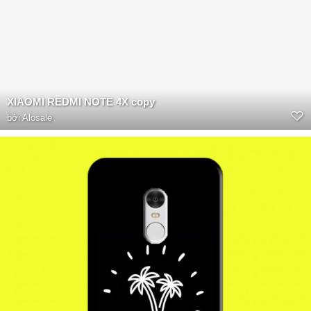
XIAOMI REDMI NOTE 4X copy
bởi
Alosale