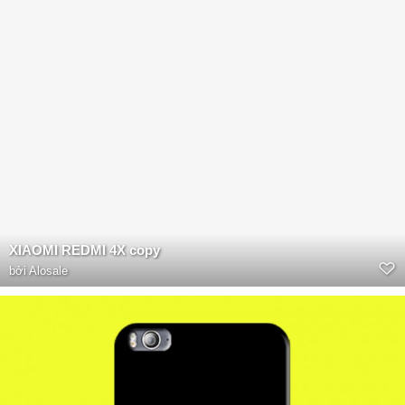
XIAOMI REDMI 4X copy
bởi
Alosale