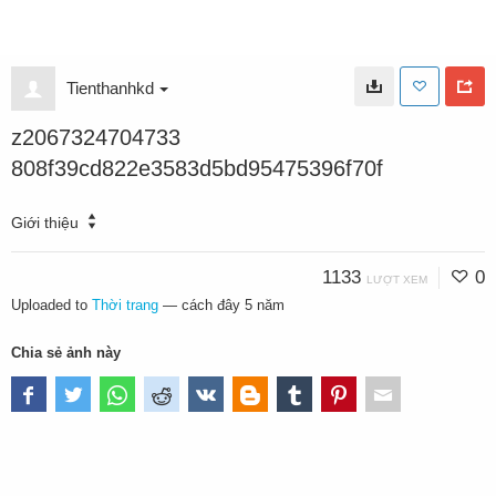
Tienthanhkd
z2067324704733
808f39cd822e3583d5bd95475396f70f
Giới thiệu
1133
0
LƯỢT XEM
Uploaded to
Thời trang
—
cách đây 5 năm
Chia sẻ ảnh này