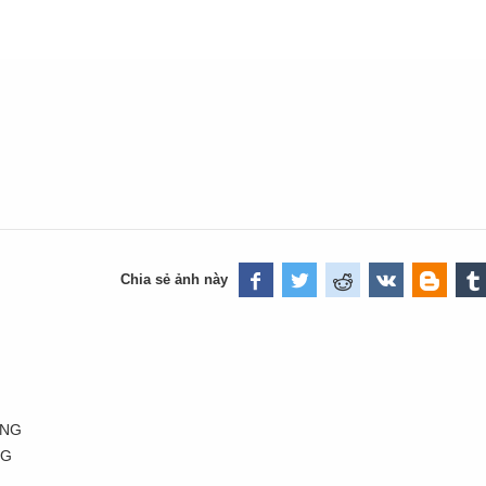
Chia sẻ ảnh này
ANG
NG