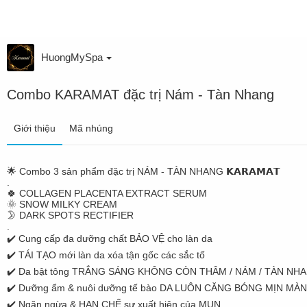
HuongMySpa
Combo KARAMAT đặc trị Nám - Tàn Nhang
Giới thiệu
Mã nhúng
🌟 Combo 3 sản phẩm đặc trị NÁM - TÀN NHANG 𝗞𝗔𝗥𝗔𝗠𝗔𝗧
.
🍀 COLLAGEN PLACENTA EXTRACT SERUM
🌞 SNOW MILKY CREAM
🌛 DARK SPOTS RECTIFIER
.
✔️ Cung cấp đa dưỡng chất BẢO VỆ cho làn da
✔️ TÁI TẠO mới làn da xóa tận gốc các sắc tố
✔️ Da bật tông TRẮNG SÁNG KHÔNG CÒN THÂM / NÁM / TÀN NH
✔️ Dưỡng ẩm & nuôi dưỡng tế bào DA LUÔN CĂNG BÓNG MỊN MÀ
✔️ Ngăn ngừa & HẠN CHẾ sự xuất hiện của MỤN