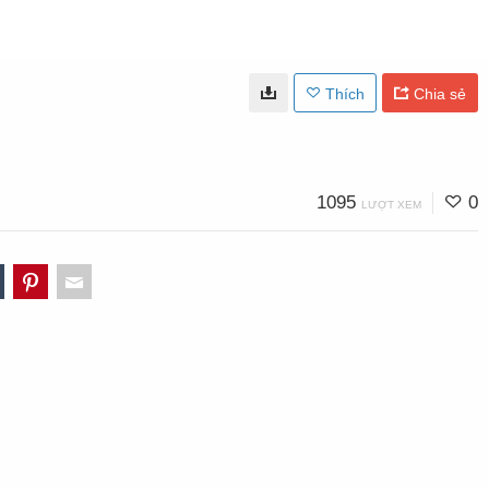
Thích
Chia sẻ
1095
0
LƯỢT XEM