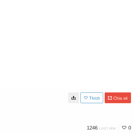
Thích
Chia sẻ
1246
0
LƯỢT XEM