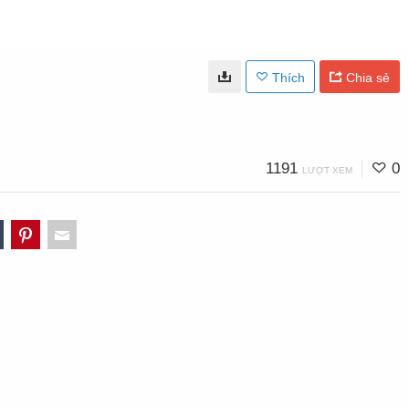
Thích
Chia sẻ
1191
0
LƯỢT XEM