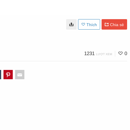
Thích
Chia sẻ
1231
0
LƯỢT XEM