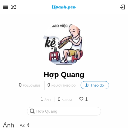
Hợp Quang
0
0
Theo dõi
FOLLOWING
NGƯỜI THEO DÕI
1
0
1
ẢNH
ALBUM
Ảnh
AZ