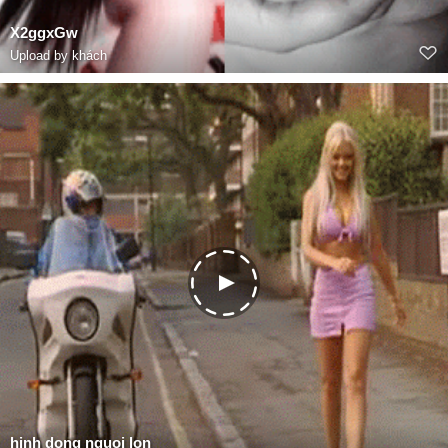
X2ggxGw
Upload by khách
hinh dong nguoi lon