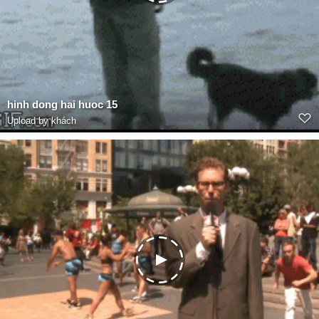
hinh dong hai huoc 15
Upload by khách