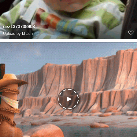
cez1373738903
Upload by khách