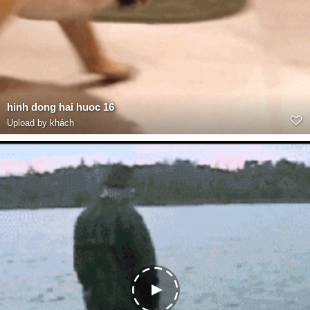
hinh dong hai huoc 16
Upload by khách