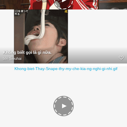
Không biết gọi là gì nữa.
bởi
Sieuhai