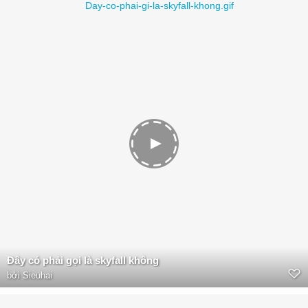
Đây có phải gọi là skyfall không
bởi
Sieuhai